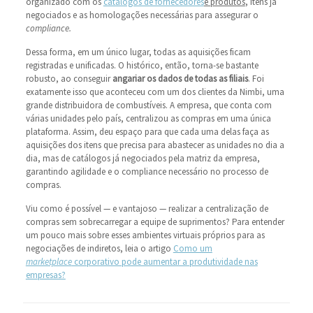
organizado com os
catálogos de fornecedores
e produtos
, itens já
negociados e as homologações necessárias para assegurar o
compliance.
Dessa forma, em um único lugar, todas as aquisições ficam
registradas e unificadas. O histórico, então, torna-se bastante
robusto, ao conseguir
angariar os dados de todas as filiais
. Foi
exatamente isso que aconteceu com um dos clientes da Nimbi, uma
grande distribuidora de combustíveis. A empresa, que conta com
várias unidades pelo país, centralizou as compras em uma única
plataforma. Assim, deu espaço para que cada uma delas faça as
aquisições dos itens que precisa para abastecer as unidades no dia a
dia, mas de catálogos já negociados pela matriz da empresa,
garantindo agilidade e o compliance necessário no processo de
compras.
Viu como é possível ― e vantajoso ― realizar a centralização de
compras sem sobrecarregar a equipe de suprimentos? Para entender
um pouco mais sobre esses ambientes virtuais próprios para as
negociações de indiretos, leia o artigo
Como um
marketplace
corporativo pode aumentar a produtividade nas
empresas?