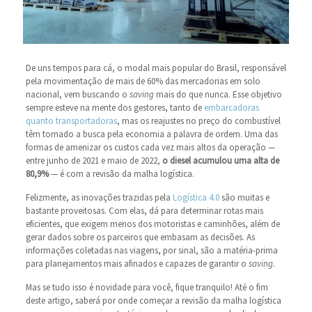
De uns tempos para cá, o modal mais popular do Brasil, responsável
pela movimentação de mais de 60% das mercadorias em solo
nacional, vem buscando o
saving
mais do que nunca. Esse objetivo
sempre esteve na mente dos gestores, tanto de
embarcadoras
quanto
transportadoras
, mas os reajustes no preço do combustível
têm tornado a busca pela economia a palavra de ordem. Uma das
formas de amenizar os custos cada vez mais altos da operação ―
entre junho de 2021 e maio de 2022,
o diesel acumulou uma alta de
80,9%
― é com a revisão da malha logística.
Felizmente, as inovações trazidas pela
Logística 4.0
são muitas e
bastante proveitosas. Com elas, dá para determinar rotas mais
eficientes, que exigem menos dos motoristas e caminhões, além de
gerar dados sobre os parceiros que embasam as decisões. As
informações coletadas nas viagens, por sinal, são a matéria-prima
para planejamentos mais afinados e capazes de garantir o
saving.
Mas se tudo isso é novidade para você, fique tranquilo! Até o fim
deste artigo, saberá por onde começar a revisão da malha logística