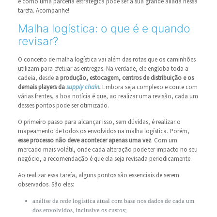
e como uma parceria estratégica pode ser a sua grande aliada nessa
tarefa. Acompanhe!
Malha logística: o que é e quando
revisar?
O conceito de malha logística vai além das rotas que os caminhões
utilizam para efetuar as entregas. Na verdade, ele engloba toda a
cadeia, desde
a produção, estocagem, centros de distribuição e os
demais players da
supply chain
.
Embora seja complexo e conte com
várias frentes, a boa notícia é que, ao realizar uma revisão, cada um
desses pontos pode ser otimizado.
O primeiro passo para alcançar isso, sem dúvidas, é realizar o
mapeamento de todos os envolvidos na malha logística. Porém,
esse processo não deve acontecer apenas uma vez
. Com um
mercado mais volátil, onde cada alteração pode ter impacto no seu
negócio, a recomendação é que ela seja revisada periodicamente.
Ao realizar essa tarefa, alguns pontos são essenciais de serem
observados. São eles:
análise da rede logística atual com base nos dados de cada um
dos envolvidos, inclusive os custos;