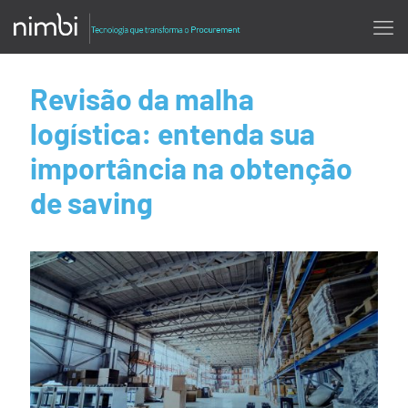
Revisão da malha
logística: entenda sua
importância na obtenção
de saving