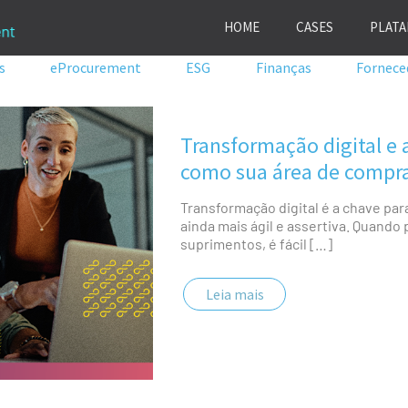
HOME
CASES
PLAT
s
eProcurement
ESG
Finanças
Fornece
Transformação digital e a
como sua área de compra
Transformação digital é a chave par
ainda mais ágil e assertiva. Quand
suprimentos, é fácil
[…]
Leia mais