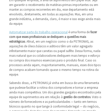
Em qualquer empresa, a área de suprimentos tem papel vital. Seja
em garantir o recebimento de matérias-primas importantes ou em
manter as compras recorrentes em dia, esse departamento está
envolvido, diretamente, em todas as aquisições. Mas, em uma
grande indústria, a demanda, claro, é maior e isso exige ainda mais
da equipe.
Automatizar parte do trabalho operacional
é uma forma de
fazer
com que esses profissionais se dediquem a questões mais
estratégicas
. Afinal, em um negócio como o da PETRONAS, as
aquisições de óleos básicos e aditivos têm um valor agregado
infinitamente maior que canetas ou papel sulfite. Dessa forma, nada
mais natural que os colaboradores dediquem mais tempo e esforço
na compra dos insumos essenciais para o produto final. Caso os
processos ainda sejam, majoritariamente, manuais, esses dois tipos
de compra acabam tomando quase o mesmo tempo na rotina da
equipe.
Sabendo disso, a PETRONAS já vinha em busca de uma ferramenta
que pudesse facilitar a rotina dos compradores e tornar a empresa
ainda mais competitiva. Um dos grandes gargalos encontrados pela
equipe de suprimentos era em relação à
gestão de contratos
. Visto o
número de fornecedores e as particularidades ― tanto em termos
técnicos quanto no que tange à conformidade legal ― do negócio,