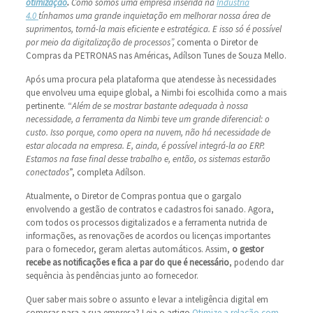
otimização
.
Como somos uma empresa inserida na
Indústria
4.0
tínhamos uma grande inquietação em melhorar nossa área de
suprimentos, torná-la mais eficiente e estratégica. E isso só é possível
por meio da digitalização de processos”,
comenta o Diretor de
Compras da PETRONAS nas Américas, Adílson Tunes de Souza Mello.
Após uma procura pela plataforma que atendesse às necessidades
que envolveu uma equipe global, a Nimbi foi escolhida como a mais
pertinente. “
Além de se mostrar bastante adequada à nossa
necessidade, a ferramenta da Nimbi teve um grande diferencial: o
custo. Isso porque, como opera na nuvem, não há necessidade de
estar alocada na empresa. E, ainda, é possível integrá-la ao ERP.
Estamos na fase final desse trabalho e, então, os sistemas estarão
conectados
”, completa Adílson.
Atualmente, o Diretor de Compras pontua que o gargalo
envolvendo a gestão de contratos e cadastros foi sanado. Agora,
com todos os processos digitalizados e a ferramenta nutrida de
informações, as renovações de acordos ou licenças importantes
para o fornecedor, geram alertas automáticos. Assim,
o gestor
recebe as notificações e fica a par do que é necessário
, podendo dar
sequência às pendências junto ao fornecedor.
Quer saber mais sobre o assunto e levar a inteligência digital em
compras para a sua empresa? Leia o artigo
Otimize a relação com